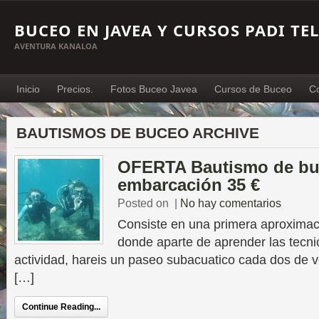
BUCEO EN JAVEA Y CURSOS PADI TEL
AVENTURA KANALOA
Inicio
Precios.
Fotos Buceo Javea
Cursos de Buceo
C
BAUTISMOS DE BUCEO ARCHIVE
OFERTA Bautismo de bu
embarcación 35 €
Posted on
|
No hay comentarios
Consiste en una primera aproximaci
donde aparte de aprender las tecnic
actividad, hareis un paseo subacuatico cada dos de vo
[…]
Continue Reading...