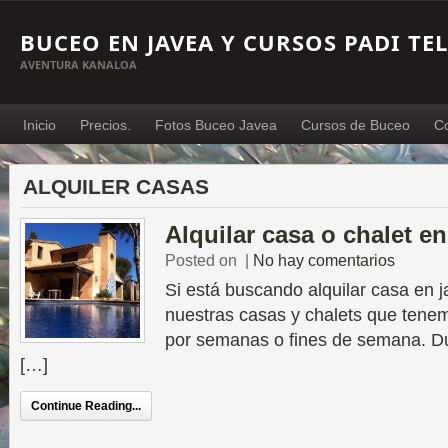
BUCEO EN JAVEA Y CURSOS PADI TEL
AVENTURA KANALOA
Inicio
Precios.
Fotos Buceo Javea
Cursos de Buceo
C
ALQUILER CASAS
Alquilar casa o chalet e
Posted on
|
No hay comentarios
Si está buscando alquilar casa en j
nuestras casas y chalets que tene
por semanas o fines de semana. Du
[…]
Continue Reading...