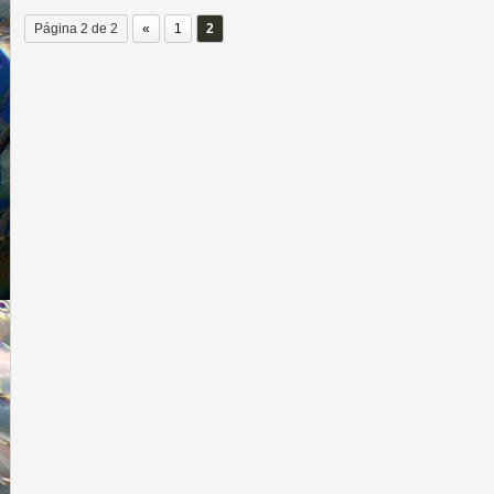
Página 2 de 2
«
1
2